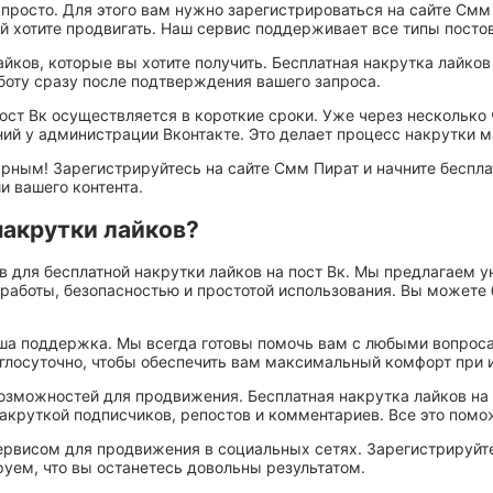
 просто. Для этого вам нужно зарегистрироваться на сайте Смм
й хотите продвигать. Наш сервис поддерживает все типы постов
йков, которые вы хотите получить. Бесплатная накрутка лайков
аботу сразу после подтверждения вашего запроса.
пост Вк осуществляется в короткие сроки. Уже через несколько
ний у администрации Вконтакте. Это делает процесс накрутки 
ярным! Зарегистрируйтесь на сайте Смм Пират и начните беспла
 вашего контента.
акрутки лайков?
в для бесплатной накрутки лайков на пост Вк. Мы предлагаем
работы, безопасностью и простотой использования. Вы можете 
ша поддержка. Мы всегда готовы помочь вам с любыми вопроса
глосуточно, чтобы обеспечить вам максимальный комфорт при 
зможностей для продвижения. Бесплатная накрутка лайков на п
круткой подписчиков, репостов и комментариев. Все это помо
рвисом для продвижения в социальных сетях. Зарегистрируйте
руем, что вы останетесь довольны результатом.