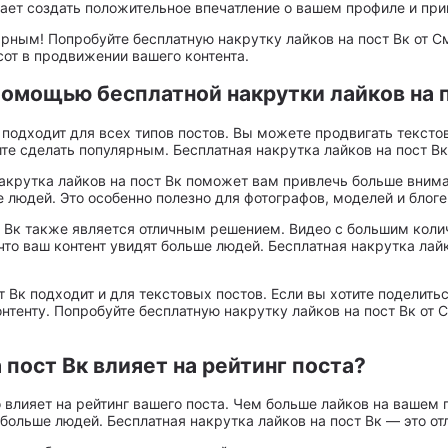
гает создать положительное впечатление о вашем профиле и пр
ярным! Попробуйте бесплатную накрутку лайков на пост Вк от С
от в продвижении вашего контента.
помощью бесплатной накрутки лайков на 
 подходит для всех типов постов. Вы можете продвигать тексто
ите сделать популярным. Бесплатная накрутка лайков на пост 
накрутка лайков на пост Вк поможет вам привлечь больше внима
е людей. Это особенно полезно для фотографов, моделей и блоге
ст Вк также является отличным решением. Видео с большим кол
 что ваш контент увидят больше людей. Бесплатная накрутка ла
ст Вк подходит и для текстовых постов. Если вы хотите подели
тенту. Попробуйте бесплатную накрутку лайков на пост Вк от С
 пост Вк влияет на рейтинг поста?
 влияет на рейтинг вашего поста. Чем больше лайков на вашем 
т больше людей. Бесплатная накрутка лайков на пост Вк — это о