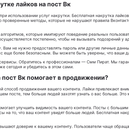
утке лайков на пост Вк
ри использовании услуг накрутки. Бесплатная накрутка лайков
 проверенные методы, которые не нарушают правила Вконтакте.
 алгоритмов, которые имитируют поведение реальных пользоват
 осуществляется постепенно, чтобы не вызывать подозрений у а
. Вам не нужно предоставлять пароль или другие личные данны
есс еще более безопасным. Вы можете быть уверены, что ваши 
сервисы. Обратитесь к профессионалам — Смм Пират. Мы гарант
же сегодня и убедитесь в этом сами.
а пост Вк помогает в продвижении?
ый способ продвижения вашего контента. Лайки привлекают вним
шем посте, тем больше людей захотят узнать о вас больше. Это
помогает улучшить видимость вашего контента. Посты с больши
ы на то, что ваш контент увидят больше людей. Бесплатная нак
овышают доверие к вашему контенту. Пользователи чаще обраща