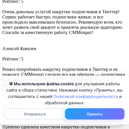
Рейтинг:
5
Очень довольна услугой накрутки подписчиков в Твиттер!
Сервис работает быстро, подписчики живые, и все
происходило максимально безопасно. Рекомендую всем, кто
хочет развить свой аккаунт и привлечь реальную аудиторию.
Спасибо за качественную работу, СММпират!
Алексей Ковалев
Рейтинг:
5
Решил попробовать накрутку подписчиков в Твиттер и не
пожалел. СММпират сделали все как обещали — подписчики
реальные, а не боты. Результат был виден уже через пару
🍪 Мы используем файлы cookie
для улучшения работы
часов. Если вам нужно быстро и без риска набрать
сайта и сбора статистики. Нажимая кнопку «Принять», вы
подписчиков, это место, куда стоит обратиться.
соглашаетесь с нашей
Политикой конфиденциальности
и
обработкой данных.
Наталья Гусак
0
Отказаться
Принять
Рейтинг:
5
Приятно удивлена качеством накрутки подписчиков в