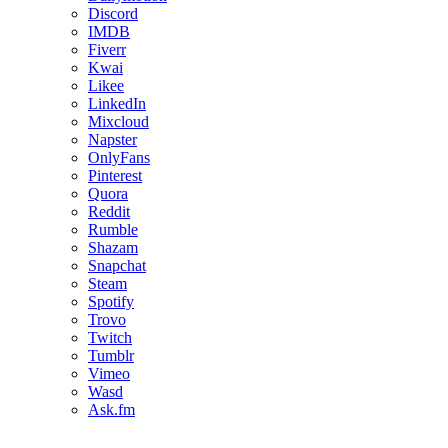
Discord
IMDB
Fiverr
Kwai
Likee
LinkedIn
Mixcloud
Napster
OnlyFans
Pinterest
Quora
Reddit
Rumble
Shazam
Snapchat
Steam
Spotify
Trovo
Twitch
Tumblr
Vimeo
Wasd
Ask.fm