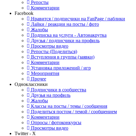
Репосты
Комментарии
Facebook
Нравится / подписчики на FanPage / паблики
Лайки / реакции на посты / фото
Жалобы
Подписка на услуги - Автонакрутка
Друзья / подписчики на профиль
Просмотры видео
Репосты (Поделиться)
Вступления в группы (заявки)
Комментарии
Установка приложений / игр
Мероприятия
Прочее
Одноклассники
Подписчики в сообщества
Друзья на профиль
Жалобы
Классы на посты / темы / сообщения
Поделиться постом / темой / сообщением
Комментарии
Опросы / фотоконкурсы
Просмотры видео
Twitter - X