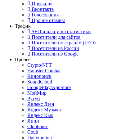
Профи ру
Вконтакте
Голосования
Прочие отзывы
Трафик
SEO и накрутка статистики
Посетители для сайтов
Посетители по странам (ГЕО)
Посетители из России
Посетители из Google
Прочее
Crypto/NFT
Hamster Combat
Кинопоиск
SoundCloud
GooglePlay/AppStore
МойМир
Рутуб
Яндекс Дзен
Яндекс Музыка
Яндекс Кью
Яппи
Clubhouse
Coub
Dailymotion