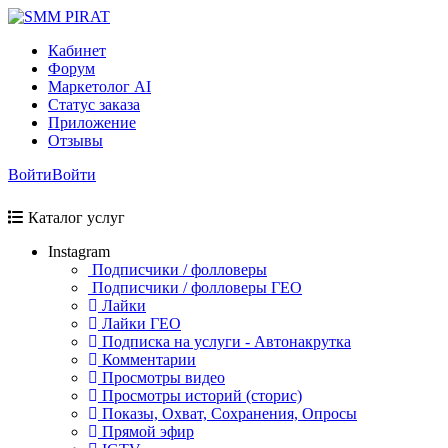
Кабинет
Форум
Маркетолог AI
Статус заказа
Приложение
Отзывы
Войти
Войти
Каталог услуг
Instagram
Подписчики / фолловеры
Подписчики / фолловеры ГЕО
Лайки
Лайки ГЕО
Подписка на услуги - Автонакрутка
Комментарии
Просмотры видео
Просмотры историй (сторис)
Показы, Охват, Сохранения, Опросы
Прямой эфир