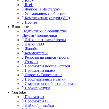
IGTV
Reels
Жалобы в Инстаграм
Упоминания, сообщения
Комплексные услуги (VIP)
Прочее
Вконтакте
Подписчики в сообщества
Друзья / подписчики
Лайки на записи / посты
Лайки ГЕО
Жалобы
Комментарии
Репосты на записи / посты
Отзывы
Просмотры постов / статей
Просмотры видео
Опросы / Голосования
Прослушивания музыки
Статистика сообществ / охваты
Прочие услуги
YouTube
Просмотры
Просмотры ГЕО
Лайки / дизлайки