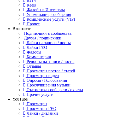
IGTV
Reels
Жалобы в Инстаграм
Упоминания, сообщения
Комплексные услуги (VIP)
Прочее
Вконтакте
Подписчики в сообщества
Друзья / подписчики
Лайки на записи / посты
Лайки ГЕО
Жалобы
Комментарии
Репосты на записи / посты
Отзывы
Просмотры постов / статей
Просмотры видео
Опросы / Голосования
Прослушивания музыки
Статистика сообществ / охваты
Прочие услуги
YouTube
Просмотры
Просмотры ГЕО
Лайки / дизлайки