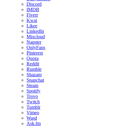
Discord
IMDB
Fiverr
Kwai
Likee
LinkedIn
Mixcloud
Napster
OnlyFans
Pinterest
Quora
Reddit
Rumble
Shazam
Snapchat
Steam
Spotify
Trovo
Twitch
Tumblr
Vimeo
Wasd
Ask.fm