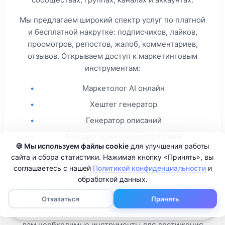
Мы предлагаем широкий спектр услуг по платной
и бесплатной накрутке: подписчиков, лайков,
просмотров, репостов, жалоб, комментариев,
отзывов. Открываем доступ к маркетинговым
инструментам:
•
Маркетолог AI онлайн
•
Хештег генератор
•
Генератор описаний
•
Консультации с маркетологами
🍪 Мы используем файлы cookie
для улучшения работы
С помощью сервиса
SMM PIRAT
вы можете
сайта и сбора статистики. Нажимая кнопку «Принять», вы
быстро и легко увеличить активность на вашей
соглашаетесь с нашей
Политикой конфиденциальности
и
обработкой данных.
странице.
0
Отказаться
Принять
Мы осознаем важность успешного присутствия в
социальных сетях и
SMMPIRAT
предоставляет
вам необходимые инструменты для достижения