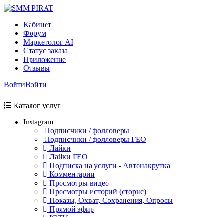
Кабинет
Форум
Маркетолог AI
Статус заказа
Приложение
Отзывы
Войти
Войти
Каталог услуг
Instagram
Подписчики / фолловеры
Подписчики / фолловеры ГЕО
Лайки
Лайки ГЕО
Подписка на услуги - Автонакрутка
Комментарии
Просмотры видео
Просмотры историй (сторис)
Показы, Охват, Сохранения, Опросы
Прямой эфир