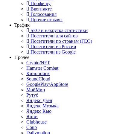
Профи ру
Вконтакте
Голосования
Прочие отзывы
Трафик
SEO и накрутка статистики
Посетители для сайтов
Посетители по странам (ГЕО)
Посетители из России
Посетители из Google
Прочее
Crypto/NFT
Hamster Combat
Кинопоиск
SoundCloud
GooglePlay/AppStore
МойМир
Рутуб
Яндекс Дзен
Яндекс Музыка
Яндекс Кью
Яппи
Clubhouse
Coub
Dailymotion