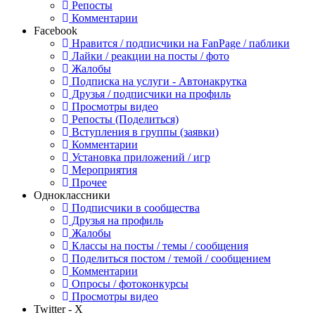
Репосты
Комментарии
Facebook
Нравится / подписчики на FanPage / паблики
Лайки / реакции на посты / фото
Жалобы
Подписка на услуги - Автонакрутка
Друзья / подписчики на профиль
Просмотры видео
Репосты (Поделиться)
Вступления в группы (заявки)
Комментарии
Установка приложений / игр
Мероприятия
Прочее
Одноклассники
Подписчики в сообщества
Друзья на профиль
Жалобы
Классы на посты / темы / сообщения
Поделиться постом / темой / сообщением
Комментарии
Опросы / фотоконкурсы
Просмотры видео
Twitter - X