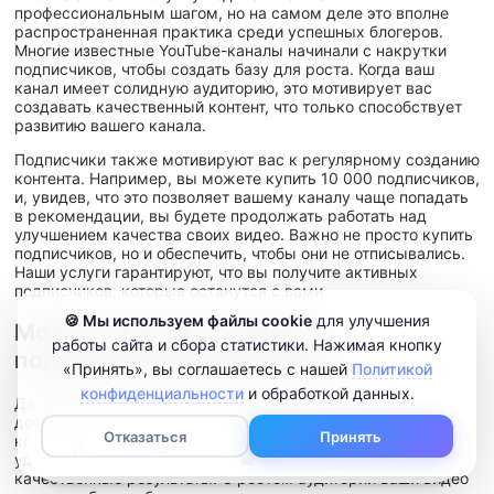
профессиональным шагом, но на самом деле это вполне
распространенная практика среди успешных блогеров.
Многие известные YouTube-каналы начинали с накрутки
подписчиков, чтобы создать базу для роста. Когда ваш
канал имеет солидную аудиторию, это мотивирует вас
создавать качественный контент, что только способствует
развитию вашего канала.
Подписчики также мотивируют вас к регулярному созданию
контента. Например, вы можете купить 10 000 подписчиков,
и, увидев, что это позволяет вашему каналу чаще попадать
в рекомендации, вы будете продолжать работать над
улучшением качества своих видео. Важно не просто купить
подписчиков, но и обеспечить, чтобы они не отписывались.
Наши услуги гарантируют, что вы получите активных
подписчиков, которые останутся с вами.
🍪 Мы используем файлы cookie
для улучшения
Можно ли купить накрутку
работы сайта и сбора статистики. Нажимая кнопку
подписчиков Ютуб дешево?
«Принять», вы соглашаетесь с нашей
Политикой
конфиденциальности
и обработкой данных.
Да, вы можете купить 1000 подписчиков на Ютуб по
доступной цене у нас. Мы предлагаем
Отказаться
Принять
конкурентоспособные расценки, благодаря чему вам
0
удастся сэкономить деньги, при этом получив
качественные результаты. С ростом аудитории ваши видео