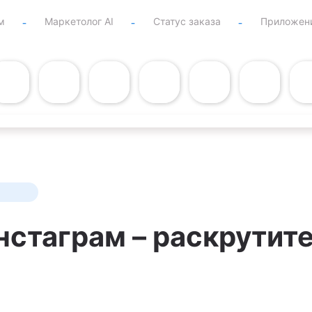
м
Маркетолог AI
Статус заказа
Приложен
Инстаграм
– раскрутите