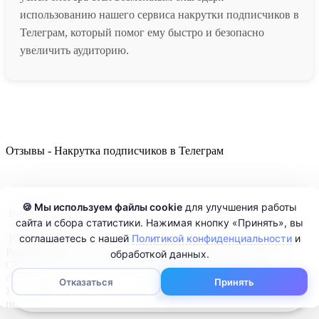
использованию нашего сервиса накрутки подписчиков в
Телеграм, который помог ему быстро и безопасно
увеличить аудиторию.
Отзывы - Накрутка подписчиков в Телеграм
🍪 Мы используем файлы cookie
для улучшения работы
Ваня Захаров
сайта и сбора статистики. Нажимая кнопку «Принять», вы
соглашаетесь с нашей
Политикой конфиденциальности
и
Рейтинг:
5
Решил заказать накрутку подписчиков в Телеграм через
обработкой данных.
СММпират, и остался очень доволен результатом. Процесс
был быстрым, и подписчики появились уже через пару часов.
0
Отказаться
Принять
Я купил пакет с живыми пользователями, и это реально
повысило активность на моем канале. Всем рекомендую!