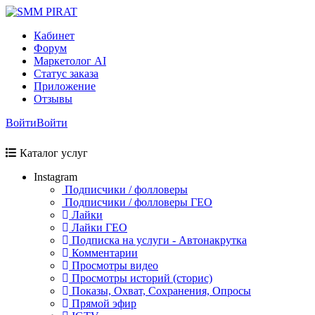
Кабинет
Форум
Маркетолог AI
Статус заказа
Приложение
Отзывы
Войти
Войти
Каталог услуг
Instagram
Подписчики / фолловеры
Подписчики / фолловеры ГЕО
Лайки
Лайки ГЕО
Подписка на услуги - Автонакрутка
Комментарии
Просмотры видео
Просмотры историй (сторис)
Показы, Охват, Сохранения, Опросы
Прямой эфир