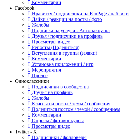
Комментарии
Facebook
Нравится / подписчики на FanPage / паблики
Лайки / реакции на посты / фото
Жалобы
Подписка на услуги - Автонакрутка
Друзья / подписчики на профиль
Просмотры видео
Репосты (Поделиться)
Вступления в группы (заявки)
Комментарии
Установка приложений / игр
Мероприятия
Прочее
Одноклассники
Подписчики в сообщества
Друзья на профиль
Жалобы
Классы на посты / темы / сообщения
Поделиться постом / темой / сообщением
Комментарии
Опросы / фотоконкурсы
Просмотры видео
Twitter - X
Подписчики / фолловеры