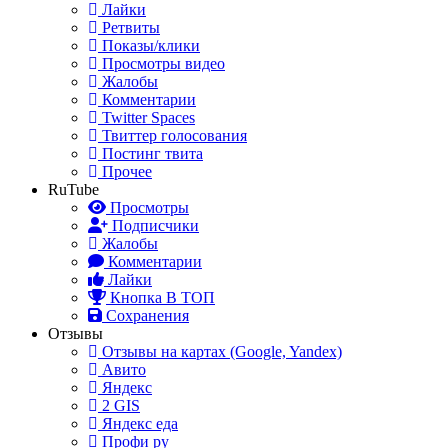
Лайки
Ретвиты
Показы/клики
Просмотры видео
Жалобы
Комментарии
Twitter Spaces
Твиттер голосования
Постинг твита
Прочее
RuTube
Просмотры
Подписчики
Жалобы
Комментарии
Лайки
Кнопка В ТОП
Сохранения
Отзывы
Отзывы на картах (Google, Yandex)
Авито
Яндекс
2 GIS
Яндекс еда
Профи ру