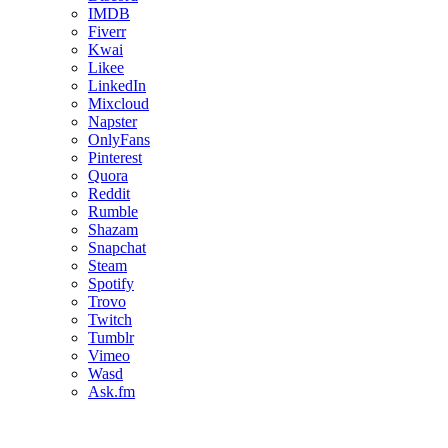
IMDB
Fiverr
Kwai
Likee
LinkedIn
Mixcloud
Napster
OnlyFans
Pinterest
Quora
Reddit
Rumble
Shazam
Snapchat
Steam
Spotify
Trovo
Twitch
Tumblr
Vimeo
Wasd
Ask.fm