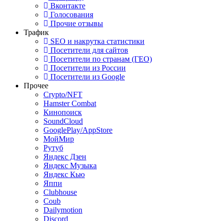
Вконтакте
Голосования
Прочие отзывы
Трафик
SEO и накрутка статистики
Посетители для сайтов
Посетители по странам (ГЕО)
Посетители из России
Посетители из Google
Прочее
Crypto/NFT
Hamster Combat
Кинопоиск
SoundCloud
GooglePlay/AppStore
МойМир
Рутуб
Яндекс Дзен
Яндекс Музыка
Яндекс Кью
Яппи
Clubhouse
Coub
Dailymotion
Discord