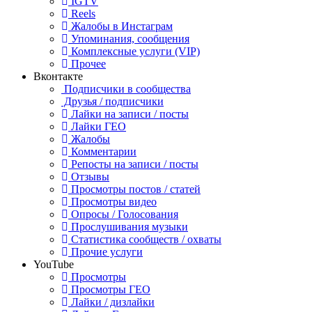
IGTV
Reels
Жалобы в Инстаграм
Упоминания, сообщения
Комплексные услуги (VIP)
Прочее
Вконтакте
Подписчики в сообщества
Друзья / подписчики
Лайки на записи / посты
Лайки ГЕО
Жалобы
Комментарии
Репосты на записи / посты
Отзывы
Просмотры постов / статей
Просмотры видео
Опросы / Голосования
Прослушивания музыки
Статистика сообществ / охваты
Прочие услуги
YouTube
Просмотры
Просмотры ГЕО
Лайки / дизлайки