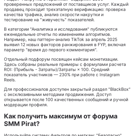
проверенных предложений от поставщиков услуг. Каждый
продавец проходит трехэтапную верификацию: проверка
качества трафика, анализ скорости накрутки и
тестирование на "живучесть" показателей.
В категории "Аналитика и исследования" публикуются
еженедельные отчеты по изменениям алгоритмов.
Например, наш паттерн-анализ TikTok за апрель 2025
выявил 12 новых факторов ранжирования в FYP, включая
параметр "время до первого комментария".
Отдельный подфорум посвящен кейсам монетизации.
Здесь собраны реальные примеры с формулами расчета
ROI: (Прибыль - Затраты)/Затраты × 100. Средний
показатель участников — 230% при работе с Instagram
Reels.
Для профессионалов доступен закрытый раздел "BlackBox"
с эксклюзивными методами продвижения. Доступ
открывается после 100 качественных сообщений и ручной
модерации профиля.
Как получить максимум от форума
SMM Pirat?
Используйте систему фильтров по меткам: "Безопасно",