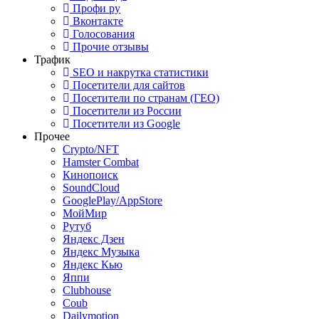
Профи ру
Вконтакте
Голосования
Прочие отзывы
Трафик
SEO и накрутка статистики
Посетители для сайтов
Посетители по странам (ГЕО)
Посетители из России
Посетители из Google
Прочее
Crypto/NFT
Hamster Combat
Кинопоиск
SoundCloud
GooglePlay/AppStore
МойМир
Рутуб
Яндекс Дзен
Яндекс Музыка
Яндекс Кью
Яппи
Clubhouse
Coub
Dailymotion