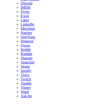
Discord
IMDB
Fiverr
Kwai
Likee
LinkedIn
Mixcloud
Napster
OnlyFans
Pinterest
Quora
Reddit
Rumble
Shazam
Snapchat
Steam
Spotify
Trovo
Twitch
Tumblr
Vimeo
Wasd
Ask.fm