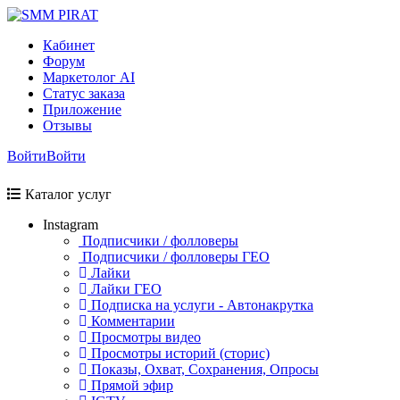
Кабинет
Форум
Маркетолог AI
Статус заказа
Приложение
Отзывы
Войти
Войти
Каталог услуг
Instagram
Подписчики / фолловеры
Подписчики / фолловеры ГЕО
Лайки
Лайки ГЕО
Подписка на услуги - Автонакрутка
Комментарии
Просмотры видео
Просмотры историй (сторис)
Показы, Охват, Сохранения, Опросы
Прямой эфир