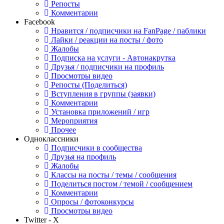
Репосты
Комментарии
Facebook
Нравится / подписчики на FanPage / паблики
Лайки / реакции на посты / фото
Жалобы
Подписка на услуги - Автонакрутка
Друзья / подписчики на профиль
Просмотры видео
Репосты (Поделиться)
Вступления в группы (заявки)
Комментарии
Установка приложений / игр
Мероприятия
Прочее
Одноклассники
Подписчики в сообщества
Друзья на профиль
Жалобы
Классы на посты / темы / сообщения
Поделиться постом / темой / сообщением
Комментарии
Опросы / фотоконкурсы
Просмотры видео
Twitter - X