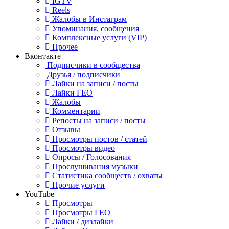
IGTV
Reels
Жалобы в Инстаграм
Упоминания, сообщения
Комплексные услуги (VIP)
Прочее
Вконтакте
Подписчики в сообщества
Друзья / подписчики
Лайки на записи / посты
Лайки ГЕО
Жалобы
Комментарии
Репосты на записи / посты
Отзывы
Просмотры постов / статей
Просмотры видео
Опросы / Голосования
Прослушивания музыки
Статистика сообществ / охваты
Прочие услуги
YouTube
Просмотры
Просмотры ГЕО
Лайки / дизлайки