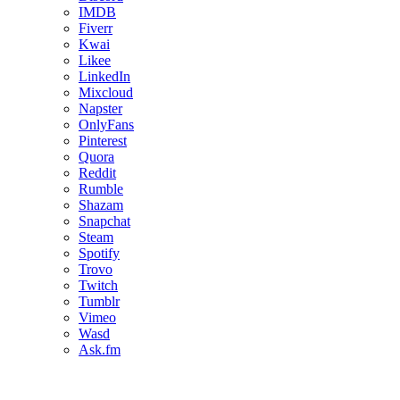
IMDB
Fiverr
Kwai
Likee
LinkedIn
Mixcloud
Napster
OnlyFans
Pinterest
Quora
Reddit
Rumble
Shazam
Snapchat
Steam
Spotify
Trovo
Twitch
Tumblr
Vimeo
Wasd
Ask.fm