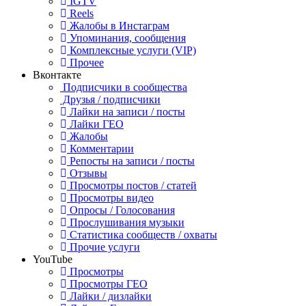
IGTV
Reels
Жалобы в Инстаграм
Упоминания, сообщения
Комплексные услуги (VIP)
Прочее
Вконтакте
Подписчики в сообщества
Друзья / подписчики
Лайки на записи / посты
Лайки ГЕО
Жалобы
Комментарии
Репосты на записи / посты
Отзывы
Просмотры постов / статей
Просмотры видео
Опросы / Голосования
Прослушивания музыки
Статистика сообществ / охваты
Прочие услуги
YouTube
Просмотры
Просмотры ГЕО
Лайки / дизлайки