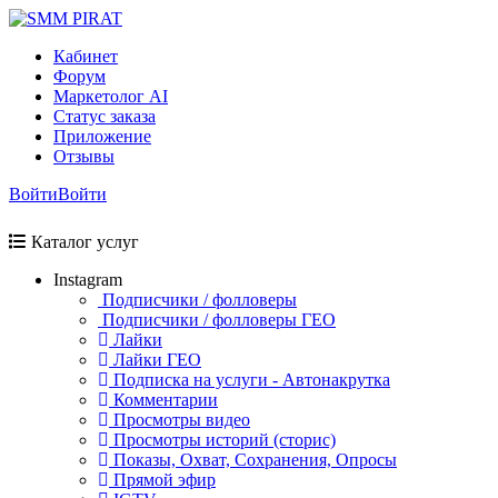
Кабинет
Форум
Маркетолог AI
Статус заказа
Приложение
Отзывы
Войти
Войти
Каталог услуг
Instagram
Подписчики / фолловеры
Подписчики / фолловеры ГЕО
Лайки
Лайки ГЕО
Подписка на услуги - Автонакрутка
Комментарии
Просмотры видео
Просмотры историй (сторис)
Показы, Охват, Сохранения, Опросы
Прямой эфир