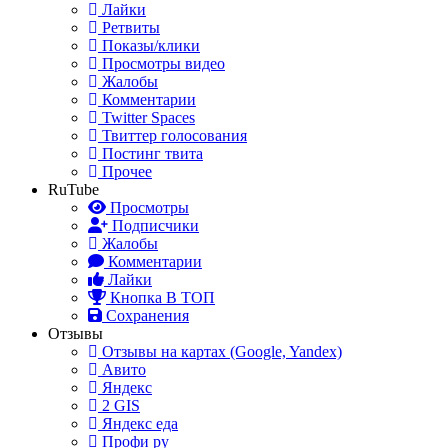
Лайки
Ретвиты
Показы/клики
Просмотры видео
Жалобы
Комментарии
Twitter Spaces
Твиттер голосования
Постинг твита
Прочее
RuTube
Просмотры
Подписчики
Жалобы
Комментарии
Лайки
Кнопка В ТОП
Сохранения
Отзывы
Отзывы на картах (Google, Yandex)
Авито
Яндекс
2 GIS
Яндекс еда
Профи ру