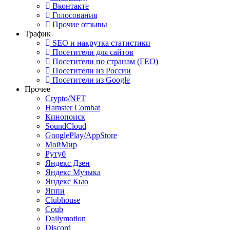
Вконтакте
Голосования
Прочие отзывы
Трафик
SEO и накрутка статистики
Посетители для сайтов
Посетители по странам (ГЕО)
Посетители из России
Посетители из Google
Прочее
Crypto/NFT
Hamster Combat
Кинопоиск
SoundCloud
GooglePlay/AppStore
МойМир
Рутуб
Яндекс Дзен
Яндекс Музыка
Яндекс Кью
Яппи
Clubhouse
Coub
Dailymotion
Discord