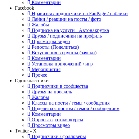
Комментарии
Facebook
Нравится / подписчики на FanPage / паблики
Лайки / реакции на посты / фото
Жалобы
Подписка на услуги - Автонакрутка
Друзья / подписчики на профиль
Просмотры видео
Репосты (Поделиться)
Вступления в группы (заявки)
Комментарии
Установка приложений / игр
Мероприятия
Прочее
Одноклассники
Подписчики в сообщества
Друзья на профиль
Жалобы
Классы на посты / темы / сообщения
Поделиться постом / темой / сообщением
Комментарии
Опросы / фотоконкурсы
Просмотры видео
Twitter - X
Подписчики / фолловеры