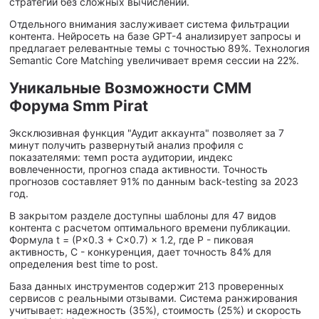
стратегий без сложных вычислений.
Отдельного внимания заслуживает система фильтрации
контента. Нейросеть на базе GPT-4 анализирует запросы и
предлагает релевантные темы с точностью 89%. Технология
Semantic Core Matching увеличивает время сессии на 22%.
Уникальные Возможности СММ
Форума Smm Pirat
Эксклюзивная функция "Аудит аккаунта" позволяет за 7
минут получить развернутый анализ профиля с
показателями: темп роста аудитории, индекс
вовлеченности, прогноз спада активности. Точность
прогнозов составляет 91% по данным back-testing за 2023
год.
В закрытом разделе доступны шаблоны для 47 видов
контента с расчетом оптимального времени публикации.
Формула t = (P×0.3 + C×0.7) × 1.2, где P - пиковая
активность, C - конкуренция, дает точность 84% для
определения best time to post.
База данных инструментов содержит 213 проверенных
сервисов с реальными отзывами. Система ранжирования
учитывает: надежность (35%), стоимость (25%) и скорость