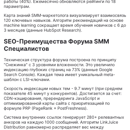
работы (40%). Ежемесячно обновляются рейтинги по 18
параметрам.
Карта знаний SMM-маркетолога визуализирует взаимосвязь
120 ключевых навыков. Алгоритм рекомендаций на основе
machine learning сокращает время обучения новичков с 6 до
3 месяцев (данные HubSpot Research).
SEO-Преимущества Форума SMM
Специалистов
Техническая структура форума построена по принципу
"Снежинка" с 3 уровнями вложенности. Это увеличило
индексацию глубоких страниц на 73% (данные Google
Search Console). Каждая тема имеет уникальный meta-
шаблон с LSI-ключами.
Скорость индексации новых тем - 9.7 минут (при среднем
показателе 45 минут у конкурентов). Достигается за счет:
CDN-кэширования, пререндеринга JavaScript и
оптимизированной карты сайта с приоритезацией по
формуле PRP (PageRank × PostFreshness).
Система внутренних ссылок генерирует 280+ релевантных
анкоров на каждую 1000 сообщений. Алгоритм LinkJuice
Distribution равномерно распределяет вес между