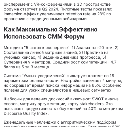
Эксперимент с VR-конференциями в 3D пространстве
форума стартует в Q2 2024. Пилотные тесты показали:
immersion-эффект увеличивает retention rate на 28% по
сравнению с традиционными вебинарами.
Как Максимально Эффективно
Использовать СММ Форум
Методика "5 шагов к экспертизе": 1) Анализ топ-20 тем, 2)
Составление личной матрицы знаний, 3) Практика на
учебных кейсах, 4) Ведение дневника прогресса, 5)
Супервизия у менторов. Средний рост компетенций - 4.7
балла из 5 за 3 месяца.
Система "Умных уведомлений" фильтрует контент по 18
параметрам релевантности. Настройка занимает 4 минуты,
но сокращает время поиска информации на 65%. Особенно
полезна для узких специалистов в нишевых сегментах.
Шаблоны для ведения дискуссий включают: SWOT-анализ
споров, матрицу аргументации, карту stakeholders. Это
повышает продуктивность обсуждений на 40% по метрикам
Discourse Quality Index.
Еженедельные челленджи с алгоритмическим подбором
заданий развивают практические навыки. Статистика: 83%