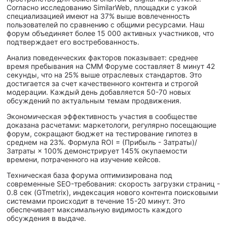
Согласно исследованию SimilarWeb, площадки с узкой
специализацией имеют на 37% выше вовлеченность
пользователей по сравнению с общими ресурсами. Наш
форум объединяет более 15 000 активных участников, что
подтверждает его востребованность.
Анализ поведенческих факторов показывает: среднее
время пребывания на СММ Форуме составляет 8 минут 42
секунды, что на 25% выше отраслевых стандартов. Это
достигается за счет качественного контента и строгой
модерации. Каждый день добавляется 50-70 новых
обсуждений по актуальным темам продвижения.
Экономическая эффективность участия в сообществе
доказана расчетами: маркетологи, регулярно посещающие
форум, сокращают бюджет на тестирование гипотез в
среднем на 23%. Формула ROI = (Прибыль - Затраты)/
Затраты × 100% демонстрирует 145% окупаемости
времени, потраченного на изучение кейсов.
Техническая база форума оптимизирована под
современные SEO-требования: скорость загрузки страниц -
0.8 сек (GTmetrix), индексация нового контента поисковыми
системами происходит в течение 15-20 минут. Это
обеспечивает максимальную видимость каждого
обсуждения в выдаче.