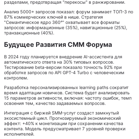
разделами, предотвращая "перекосы" в ранжировании.
Анализ 5000+ запросов показал: форум занимает ТОП-3 по
87% коммерческих ключей в нише. Стратегия
"Семантическое ядро 360°" охватывает все форматы
запросов: информационные (35%), навигационные (25%),
транзакционные (40%).
Будущее Развития СММ Форума
В 2024 году планируется внедрение AI-ассистента для
автоматического ответа на 30% типовых вопросов.
Тестирование beta-версии показало точность 92% при
обработке запросов по API GPT-4 Turbo с человеческим
контролем.
Разработка персонализированных learning paths сократит
время адаптации новичков. Система будет анализировать
15 параметров активности, включая: частоту ошибок, темп
освоения тем, качество задаваемых вопросов.
Интеграция с биржей SMM-услуг создаст замкнутый
экосистемный цикл. Прогнозируемый экономический
эффект: +40% к монетизации при сохранении качества
контента. Модель предусматривает 7 уровней проверки
исполнителей.