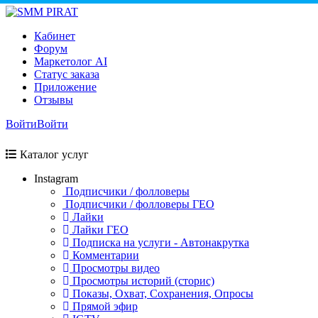
Кабинет
Форум
Маркетолог AI
Статус заказа
Приложение
Отзывы
Войти
Войти
Каталог услуг
Instagram
Подписчики / фолловеры
Подписчики / фолловеры ГЕО
Лайки
Лайки ГЕО
Подписка на услуги - Автонакрутка
Комментарии
Просмотры видео
Просмотры историй (сторис)
Показы, Охват, Сохранения, Опросы
Прямой эфир