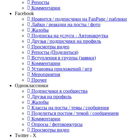
Репосты
Комментарии
Facebook
Нравится / подписчики на FanPage / паблики
Лайки / реакции на посты / фото
Жалобы
Подписка на услуги - Автонакрутка
Друзья / подписчики на профиль
Просмотры видео
Репосты (Поделиться)
Вступления в группы (заявки)
Комментарии
Установка приложений / игр
Мероприятия
Прочее
Одноклассники
Подписчики в сообщества
Друзья на профиль
Жалобы
Классы на посты / темы / сообщения
Поделиться постом / темой / сообщением
Комментарии
Опросы / фотоконкурсы
Просмотры видео
Twitter - X