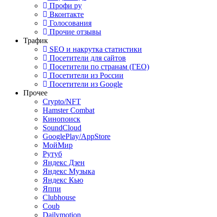
Профи ру
Вконтакте
Голосования
Прочие отзывы
Трафик
SEO и накрутка статистики
Посетители для сайтов
Посетители по странам (ГЕО)
Посетители из России
Посетители из Google
Прочее
Crypto/NFT
Hamster Combat
Кинопоиск
SoundCloud
GooglePlay/AppStore
МойМир
Рутуб
Яндекс Дзен
Яндекс Музыка
Яндекс Кью
Яппи
Clubhouse
Coub
Dailymotion