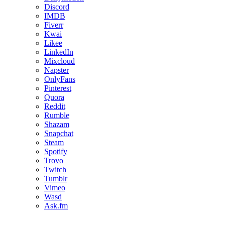
Discord
IMDB
Fiverr
Kwai
Likee
LinkedIn
Mixcloud
Napster
OnlyFans
Pinterest
Quora
Reddit
Rumble
Shazam
Snapchat
Steam
Spotify
Trovo
Twitch
Tumblr
Vimeo
Wasd
Ask.fm