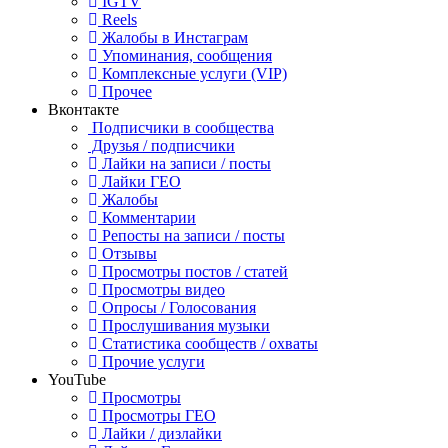
IGTV
Reels
Жалобы в Инстаграм
Упоминания, сообщения
Комплексные услуги (VIP)
Прочее
Вконтакте
Подписчики в сообщества
Друзья / подписчики
Лайки на записи / посты
Лайки ГЕО
Жалобы
Комментарии
Репосты на записи / посты
Отзывы
Просмотры постов / статей
Просмотры видео
Опросы / Голосования
Прослушивания музыки
Статистика сообществ / охваты
Прочие услуги
YouTube
Просмотры
Просмотры ГЕО
Лайки / дизлайки