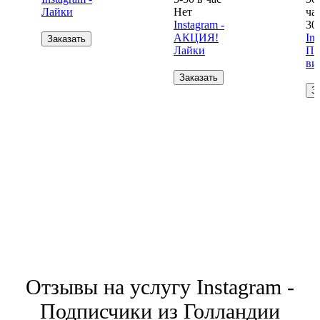
Лайки
Нет
ча
Instagram -
30
АКЦИЯ!
Ins
Заказать
Лайки
Пр
ви
Заказать
З
Отзывы на услугу Instagram -
Подписчики из Голландии