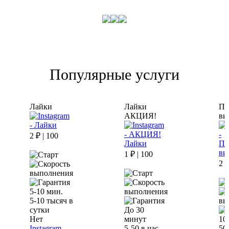
Популярные услуги
Лайки
Лайки
Пр
АКЦИЯ!
ви
2 ₽ | 100
1 ₽ | 100
2 ₽
5-10 мин.
5-10 тысяч в
сутки
До 30
Нет
минут
10
Instagram -
5-50 в час
50