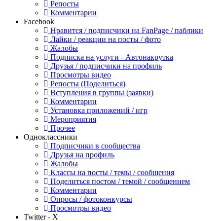
Репосты
Комментарии
Facebook
Нравится / подписчики на FanPage / паблики
Лайки / реакции на посты / фото
Жалобы
Подписка на услуги - Автонакрутка
Друзья / подписчики на профиль
Просмотры видео
Репосты (Поделиться)
Вступления в группы (заявки)
Комментарии
Установка приложений / игр
Мероприятия
Прочее
Одноклассники
Подписчики в сообщества
Друзья на профиль
Жалобы
Классы на посты / темы / сообщения
Поделиться постом / темой / сообщением
Комментарии
Опросы / фотоконкурсы
Просмотры видео
Twitter - X