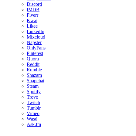
Discord
IMDB
Fiverr
Kwai
Likee
LinkedIn
Mixcloud
Napster
OnlyFans
Pinterest
Quora
Reddit
Rumble
Shazam
Snapchat
Steam
Spotify
Trovo
Twitch
Tumblr
Vimeo
Wasd
Ask.fm