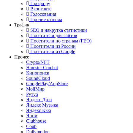
Профи ру
Вконтакте
Голосования
Прочие отзывы
Трафик
SEO и накрутка статистики
Посетители для сайтов
Посетители по странам (ГЕО)
Посетители из России
Посетители из Google
Прочее
Crypto/NFT
Hamster Combat
Кинопоиск
SoundCloud
GooglePlay/AppStore
МойМир
Рутуб
Яндекс Дзен
Яндекс Музыка
Яндекс Кью
Яппи
Clubhouse
Coub
Dailymotion