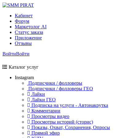
Кабинет
Форум
Маркетолог AI
Статус заказа
Приложение
Отзывы
Войти
Войти
Каталог услуг
Instagram
Подписчики / фолловеры
Подписчики / фолловеры ГЕО
Лайки
Лайки ГЕО
Подписка на услуги - Автонакрутка
Комментарии
Просмотры видео
Просмотры историй (сторис)
Показы, Охват, Сохранения, Опросы
Прямой эфир