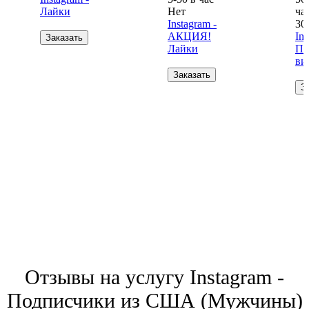
Лайки
Нет
ча
Instagram -
30
АКЦИЯ!
Ins
Заказать
Лайки
Пр
ви
Заказать
З
Отзывы на услугу Instagram -
Подписчики из США (Мужчины)