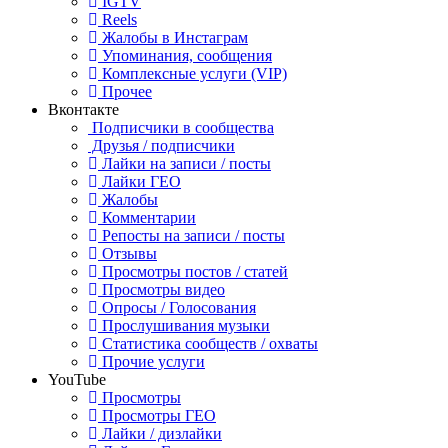
IGTV
Reels
Жалобы в Инстаграм
Упоминания, сообщения
Комплексные услуги (VIP)
Прочее
Вконтакте
Подписчики в сообщества
Друзья / подписчики
Лайки на записи / посты
Лайки ГЕО
Жалобы
Комментарии
Репосты на записи / посты
Отзывы
Просмотры постов / статей
Просмотры видео
Опросы / Голосования
Прослушивания музыки
Статистика сообществ / охваты
Прочие услуги
YouTube
Просмотры
Просмотры ГЕО
Лайки / дизлайки