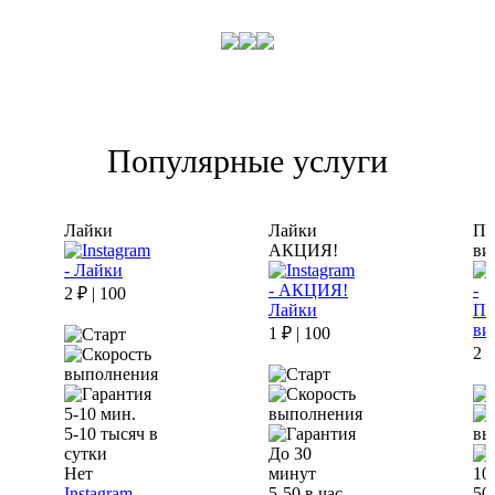
Популярные услуги
Лайки
Лайки
Пр
АКЦИЯ!
ви
2 ₽ | 100
1 ₽ | 100
2 ₽
5-10 мин.
5-10 тысяч в
сутки
До 30
Нет
минут
10
Instagram -
5-50 в час
50