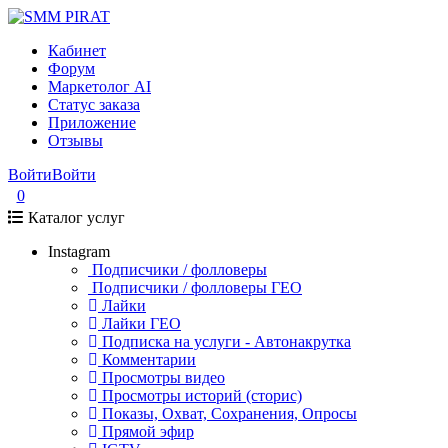
Кабинет
Форум
Маркетолог AI
Статус заказа
Приложение
Отзывы
Войти
Войти
0
Каталог услуг
Instagram
Подписчики / фолловеры
Подписчики / фолловеры ГЕО
Лайки
Лайки ГЕО
Подписка на услуги - Автонакрутка
Комментарии
Просмотры видео
Просмотры историй (сторис)
Показы, Охват, Сохранения, Опросы
Прямой эфир