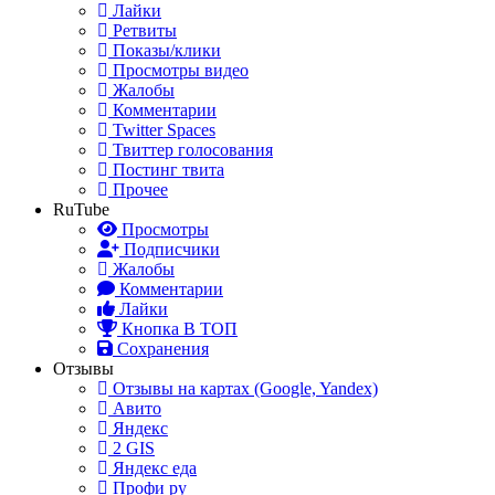
Лайки
Ретвиты
Показы/клики
Просмотры видео
Жалобы
Комментарии
Twitter Spaces
Твиттер голосования
Постинг твита
Прочее
RuTube
Просмотры
Подписчики
Жалобы
Комментарии
Лайки
Кнопка В ТОП
Сохранения
Отзывы
Отзывы на картах (Google, Yandex)
Авито
Яндекс
2 GIS
Яндекс еда
Профи ру