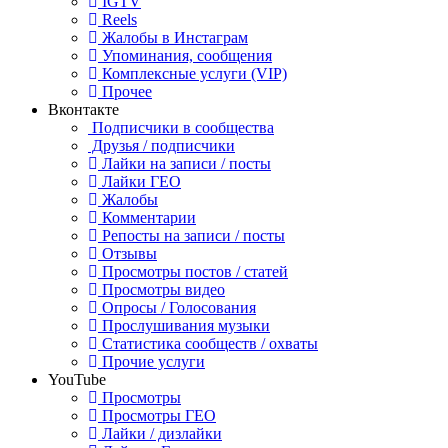
IGTV
Reels
Жалобы в Инстаграм
Упоминания, сообщения
Комплексные услуги (VIP)
Прочее
Вконтакте
Подписчики в сообщества
Друзья / подписчики
Лайки на записи / посты
Лайки ГЕО
Жалобы
Комментарии
Репосты на записи / посты
Отзывы
Просмотры постов / статей
Просмотры видео
Опросы / Голосования
Прослушивания музыки
Статистика сообществ / охваты
Прочие услуги
YouTube
Просмотры
Просмотры ГЕО
Лайки / дизлайки