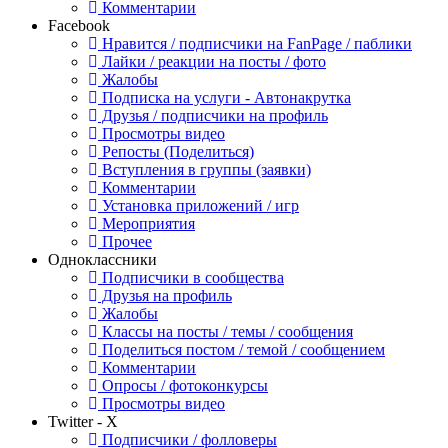
Комментарии
Facebook
Нравится / подписчики на FanPage / паблики
Лайки / реакции на посты / фото
Жалобы
Подписка на услуги - Автонакрутка
Друзья / подписчики на профиль
Просмотры видео
Репосты (Поделиться)
Вступления в группы (заявки)
Комментарии
Установка приложений / игр
Мероприятия
Прочее
Одноклассники
Подписчики в сообщества
Друзья на профиль
Жалобы
Классы на посты / темы / сообщения
Поделиться постом / темой / сообщением
Комментарии
Опросы / фотоконкурсы
Просмотры видео
Twitter - X
Подписчики / фолловеры