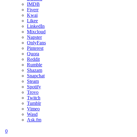
IMDB
Fiverr
Kwai
Likee
LinkedIn
Mixcloud
Napster
OnlyFans
Pinterest
Quora
Reddit
Rumble
Shazam
Snapchat
Steam
Spotify
Trovo
Twitch
Tumblr
Vimeo
Wasd
Ask.fm
0