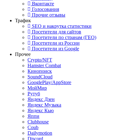
Вконтакте
Голосования
Прочие отзывы
Трафик
SEO и накрутка статистики
Посетители для сайтов
Посетители по странам (ГЕО)
Посетители из России
Посетители из Google
Прочее
Crypto/NFT
Hamster Combat
Кинопоиск
SoundCloud
GooglePlay/AppStore
МойМир
Рутуб
Яндекс Дзен
Яндекс Музыка
Яндекс Кью
Яппи
Clubhouse
Coub
Dailymotion
Discord