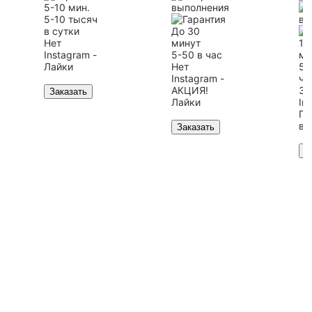
5-10 мин.
5-10 тысяч
в сутки
До 30
Нет
минут
10
Instagram -
5-50 в час
ми
Лайки
Нет
50
Instagram -
ча
АКЦИЯ!
30
Заказать
Лайки
In
Пр
ви
Заказать
З