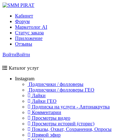
Кабинет
Форум
Маркетолог AI
Статус заказа
Приложение
Отзывы
Войти
Войти
Каталог услуг
Instagram
Подписчики / фолловеры
Подписчики / фолловеры ГЕО
Лайки
Лайки ГЕО
Подписка на услуги - Автонакрутка
Комментарии
Просмотры видео
Просмотры историй (сторис)
Показы, Охват, Сохранения, Опросы
Прямой эфир