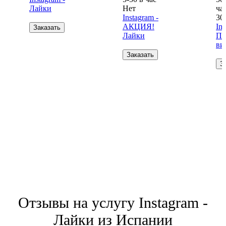
Лайки
Нет
ча
Instagram -
30
АКЦИЯ!
Ins
Заказать
Лайки
Пр
ви
Заказать
З
Отзывы на услугу Instagram -
Лайки из Испании