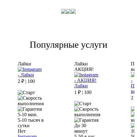
Популярные услуги
Лайки
Лайки
Пр
АКЦИЯ!
ви
2 ₽ | 100
1 ₽ | 100
2 ₽
5-10 мин.
5-10 тысяч в
сутки
До 30
Нет
минут
10
Instagram -
5-50 в час
50