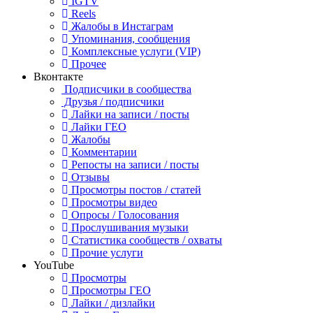
IGTV
Reels
Жалобы в Инстаграм
Упоминания, сообщения
Комплексные услуги (VIP)
Прочее
Вконтакте
Подписчики в сообщества
Друзья / подписчики
Лайки на записи / посты
Лайки ГЕО
Жалобы
Комментарии
Репосты на записи / посты
Отзывы
Просмотры постов / статей
Просмотры видео
Опросы / Голосования
Прослушивания музыки
Статистика сообществ / охваты
Прочие услуги
YouTube
Просмотры
Просмотры ГЕО
Лайки / дизлайки