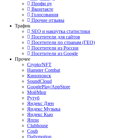
Профи ру
Вконтакте
Голосования
Прочие отзывы
Трафик
SEO и накрутка статистики
Посетители для сайтов
Посетители по странам (ГЕО)
Посетители из России
Посетители из Google
Прочее
Crypto/NFT
Hamster Combat
Кинопоиск
SoundCloud
GooglePlay/AppStore
МойМир
Рутуб
Яндекс Дзен
Яндекс Музыка
Яндекс Кью
Яппи
Clubhouse
Coub
Dailymotion