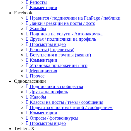
Репосты
Комментарии
Facebook
Нравится / подписчики на FanPage / паблики
Лайки / реакции на посты / фото
Жалобы
Подписка на услуги - Автонакрутка
Друзья / подписчики на профиль
Просмотры видео
Репосты (Поделиться)
Вступления в группы (заявки)
Комментарии
Установка приложений / игр
Мероприятия
Прочее
Одноклассники
Подписчики в сообщества
Друзья на профиль
Жалобы
Классы на посты / темы / сообщения
Поделиться постом / темой / сообщением
Комментарии
Опросы / фотоконкурсы
Просмотры видео
Twitter - X