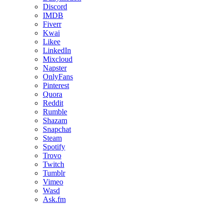
Discord
IMDB
Fiverr
Kwai
Likee
LinkedIn
Mixcloud
Napster
OnlyFans
Pinterest
Quora
Reddit
Rumble
Shazam
Snapchat
Steam
Spotify
Trovo
Twitch
Tumblr
Vimeo
Wasd
Ask.fm