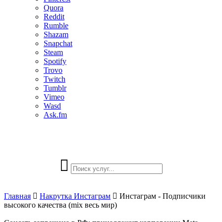
Quora
Reddit
Rumble
Shazam
Snapchat
Steam
Spotify
Trovo
Twitch
Tumblr
Vimeo
Wasd
Ask.fm
Главная
Накрутка Инстаграм
Инстаграм - Подписчики
высокого качества (mix весь мир)