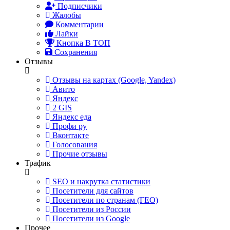
Подписчики
Жалобы
Комментарии
Лайки
Кнопка В ТОП
Сохранения
Отзывы
Отзывы на картах (Google, Yandex)
Авито
Яндекс
2 GIS
Яндекс еда
Профи ру
Вконтакте
Голосования
Прочие отзывы
Трафик
SEO и накрутка статистики
Посетители для сайтов
Посетители по странам (ГЕО)
Посетители из России
Посетители из Google
Прочее