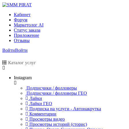
Кабинет
Форум
Маркетолог AI
Статус заказа
Приложение
Отзывы
Войти
Войти
Каталог услуг
Instagram
Подписчики / фолловеры
Подписчики / фолловеры ГЕО
Лайки
Лайки ГЕО
Подписка на услуги - Автонакрутка
Комментарии
Просмотры видео
Просмотры историй (сторис)