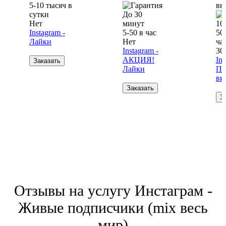
5-10 тысяч в
сутки
До 30
Нет
минут
10
Instagram -
5-50 в час
50
Лайки
Нет
ча
Instagram -
30
АКЦИЯ!
Ins
Заказать
Лайки
Пр
ви
Заказать
З
Отзывы на услугу Инстаграм -
Живые подписчики (mix весь
мир)