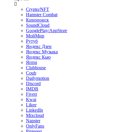
Crypto/NFT
Hamster Combat
Кинопоиск
SoundCloud
GooglePlay/AppStore
МойМир
Рутуб
Яндекс Дзен
Яндекс Музыка
Яндекс Кью
Яппи
Clubhouse
Coub
Dailymotion
Discord
IMDB
Fiverr
Kwai
Likee
LinkedIn
Mixcloud
Napster
OnlyFans
Pinterest