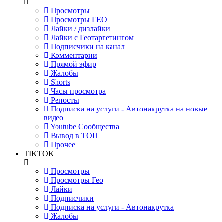
Просмотры
Просмотры ГЕО
Лайки / дизлайки
Лайки с Геотаргетингом
Подписчики на канал
Комментарии
Прямой эфир
Жалобы
Shorts
Часы просмотра
Репосты
Подписка на услуги - Автонакрутка на новые
видео
Youtube Сообщества
Вывод в ТОП
Прочее
TIKTOK
Просмотры
Просмотры Гео
Лайки
Подписчики
Подписка на услуги - Автонакрутка
Жалобы