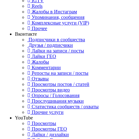
IGTV
Reels
Жалобы в Инстаграм
Упоминания, сообщения
Комплексные услуги (VIP)
Прочее
Вконтакте
Подписчики в сообщества
Друзья / подписчики
Лайки на записи / посты
Лайки ГЕО
Жалобы
Комментарии
Репосты на записи / посты
Отзывы
Просмотры постов / статей
Просмотры видео
Опросы / Голосования
Прослушивания музыки
Статистика сообществ / охваты
Прочие услуги
YouTube
Просмотры
Просмотры ГЕО
Лайки / дизлайки