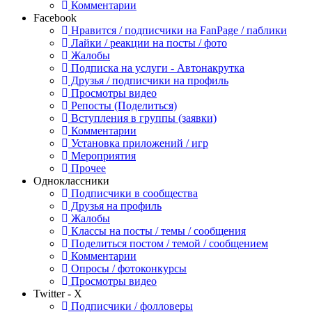
Комментарии
Facebook
Нравится / подписчики на FanPage / паблики
Лайки / реакции на посты / фото
Жалобы
Подписка на услуги - Автонакрутка
Друзья / подписчики на профиль
Просмотры видео
Репосты (Поделиться)
Вступления в группы (заявки)
Комментарии
Установка приложений / игр
Мероприятия
Прочее
Одноклассники
Подписчики в сообщества
Друзья на профиль
Жалобы
Классы на посты / темы / сообщения
Поделиться постом / темой / сообщением
Комментарии
Опросы / фотоконкурсы
Просмотры видео
Twitter - X
Подписчики / фолловеры