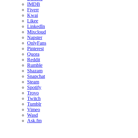
IMDB
Fiverr
Kwai
Likee
LinkedIn
Mixcloud
Napster
OnlyFans
Pinterest
Quora
Reddit
Rumble
Shazam
Snapchat
Steam
Spotify
Trovo
Twitch
Tumblr
Vimeo
Wasd
Ask.fm