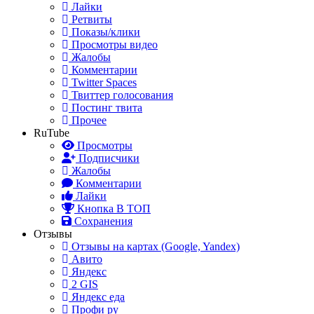
Лайки
Ретвиты
Показы/клики
Просмотры видео
Жалобы
Комментарии
Twitter Spaces
Твиттер голосования
Постинг твита
Прочее
RuTube
Просмотры
Подписчики
Жалобы
Комментарии
Лайки
Кнопка В ТОП
Сохранения
Отзывы
Отзывы на картах (Google, Yandex)
Авито
Яндекс
2 GIS
Яндекс еда
Профи ру