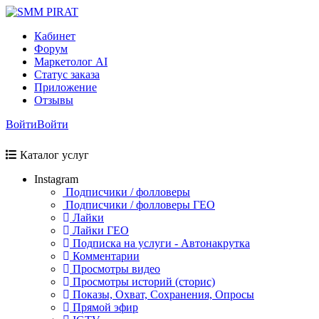
Кабинет
Форум
Маркетолог AI
Статус заказа
Приложение
Отзывы
Войти
Войти
Каталог услуг
Instagram
Подписчики / фолловеры
Подписчики / фолловеры ГЕО
Лайки
Лайки ГЕО
Подписка на услуги - Автонакрутка
Комментарии
Просмотры видео
Просмотры историй (сторис)
Показы, Охват, Сохранения, Опросы
Прямой эфир