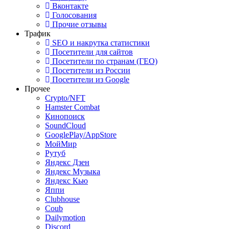
Вконтакте
Голосования
Прочие отзывы
Трафик
SEO и накрутка статистики
Посетители для сайтов
Посетители по странам (ГЕО)
Посетители из России
Посетители из Google
Прочее
Crypto/NFT
Hamster Combat
Кинопоиск
SoundCloud
GooglePlay/AppStore
МойМир
Рутуб
Яндекс Дзен
Яндекс Музыка
Яндекс Кью
Яппи
Clubhouse
Coub
Dailymotion
Discord