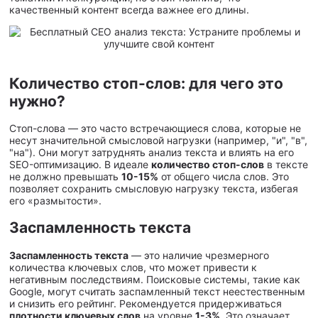
качественный контент всегда важнее его длины.
Количество стоп-слов: для чего это
нужно?
Стоп-слова — это часто встречающиеся слова, которые не
несут значительной смысловой нагрузки (например, "и", "в",
"на"). Они могут затруднять анализ текста и влиять на его
SEO-оптимизацию. В идеале
количество стоп-слов
в тексте
не должно превышать
10-15%
от общего числа слов. Это
позволяет сохранить смысловую нагрузку текста, избегая
его «размытости».
Заспамленность текста
Заспамленность текста
— это наличие чрезмерного
количества ключевых слов, что может привести к
негативным последствиям. Поисковые системы, такие как
Google, могут считать заспамленный текст неестественным
и снизить его рейтинг. Рекомендуется придерживаться
плотности ключевых слов
на уровне
1-3%
. Это означает,