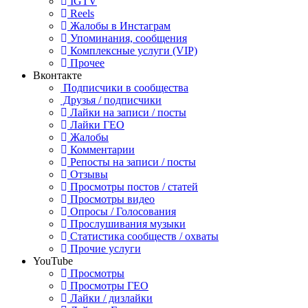
IGTV
Reels
Жалобы в Инстаграм
Упоминания, сообщения
Комплексные услуги (VIP)
Прочее
Вконтакте
Подписчики в сообщества
Друзья / подписчики
Лайки на записи / посты
Лайки ГЕО
Жалобы
Комментарии
Репосты на записи / посты
Отзывы
Просмотры постов / статей
Просмотры видео
Опросы / Голосования
Прослушивания музыки
Статистика сообществ / охваты
Прочие услуги
YouTube
Просмотры
Просмотры ГЕО
Лайки / дизлайки