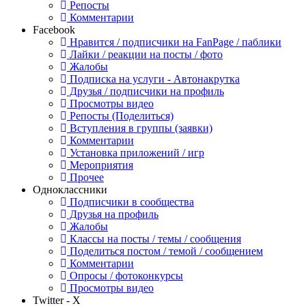
Репосты
Комментарии
Facebook
Нравится / подписчики на FanPage / паблики
Лайки / реакции на посты / фото
Жалобы
Подписка на услуги - Автонакрутка
Друзья / подписчики на профиль
Просмотры видео
Репосты (Поделиться)
Вступления в группы (заявки)
Комментарии
Установка приложений / игр
Мероприятия
Прочее
Одноклассники
Подписчики в сообщества
Друзья на профиль
Жалобы
Классы на посты / темы / сообщения
Поделиться постом / темой / сообщением
Комментарии
Опросы / фотоконкурсы
Просмотры видео
Twitter - X