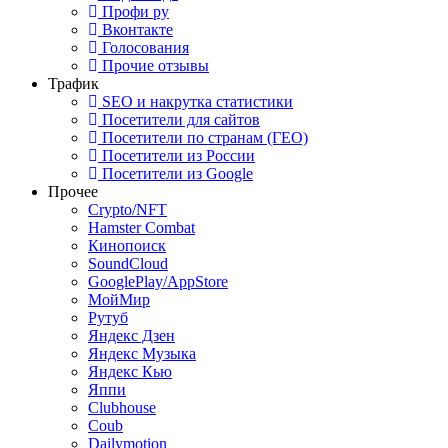
Профи ру
Вконтакте
Голосования
Прочие отзывы
Трафик
SEO и накрутка статистики
Посетители для сайтов
Посетители по странам (ГЕО)
Посетители из России
Посетители из Google
Прочее
Crypto/NFT
Hamster Combat
Кинопоиск
SoundCloud
GooglePlay/AppStore
МойМир
Рутуб
Яндекс Дзен
Яндекс Музыка
Яндекс Кью
Яппи
Clubhouse
Coub
Dailymotion