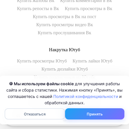
Купить жалобы Вк
Купить комментарии в Вк
Купить репосты в Вк
Купить просмотры в Вк
Купить просмотры в Вк на пост
Купить просмотры видео Вк
Купить прослушивания Вк
Накрутка Ютуб
Купить просмотры Ютуб
Купить лайки Ютуб
Купить дизлайки Ютуб
Купить подписчиков на Ютубе
🍪 Мы используем файлы cookie
для улучшения работы
Купить жалобы Ютуб
Купить комментарии Ютуб
сайта и сбора статистики. Нажимая кнопку «Принять», вы
Купить часы просмотров на Ютуб
соглашаетесь с нашей
Политикой конфиденциальности
и
Купить просмотры шортс на Ютуб
обработкой данных.
Купить репосты Ютуб
0
Отказаться
Принять