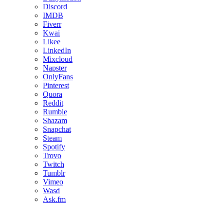
Discord
IMDB
Fiverr
Kwai
Likee
LinkedIn
Mixcloud
Napster
OnlyFans
Pinterest
Quora
Reddit
Rumble
Shazam
Snapchat
Steam
Spotify
Trovo
Twitch
Tumblr
Vimeo
Wasd
Ask.fm