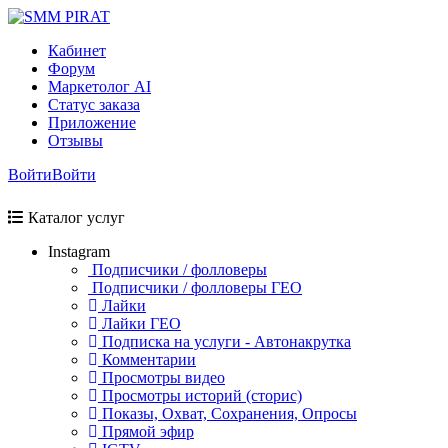
Кабинет
Форум
Маркетолог AI
Статус заказа
Приложение
Отзывы
Войти
Войти
Каталог услуг
Instagram
Подписчики / фолловеры
Подписчики / фолловеры ГЕО
Лайки
Лайки ГЕО
Подписка на услуги - Автонакрутка
Комментарии
Просмотры видео
Просмотры историй (сторис)
Показы, Охват, Сохранения, Опросы
Прямой эфир