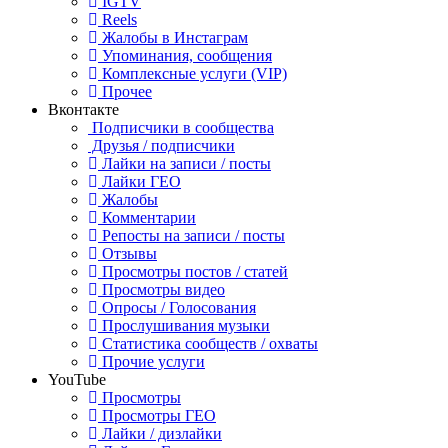
IGTV
Reels
Жалобы в Инстаграм
Упоминания, сообщения
Комплексные услуги (VIP)
Прочее
Вконтакте
Подписчики в сообщества
Друзья / подписчики
Лайки на записи / посты
Лайки ГЕО
Жалобы
Комментарии
Репосты на записи / посты
Отзывы
Просмотры постов / статей
Просмотры видео
Опросы / Голосования
Прослушивания музыки
Статистика сообществ / охваты
Прочие услуги
YouTube
Просмотры
Просмотры ГЕО
Лайки / дизлайки