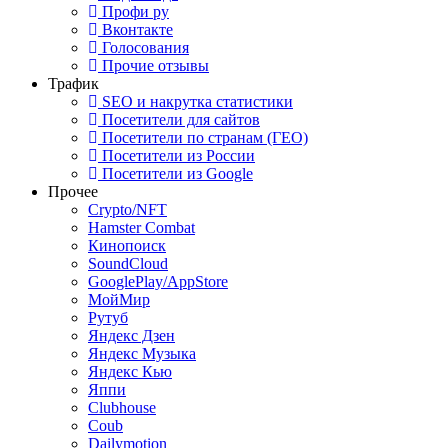
Профи ру
Вконтакте
Голосования
Прочие отзывы
Трафик
SEO и накрутка статистики
Посетители для сайтов
Посетители по странам (ГЕО)
Посетители из России
Посетители из Google
Прочее
Crypto/NFT
Hamster Combat
Кинопоиск
SoundCloud
GooglePlay/AppStore
МойМир
Рутуб
Яндекс Дзен
Яндекс Музыка
Яндекс Кью
Яппи
Clubhouse
Coub
Dailymotion