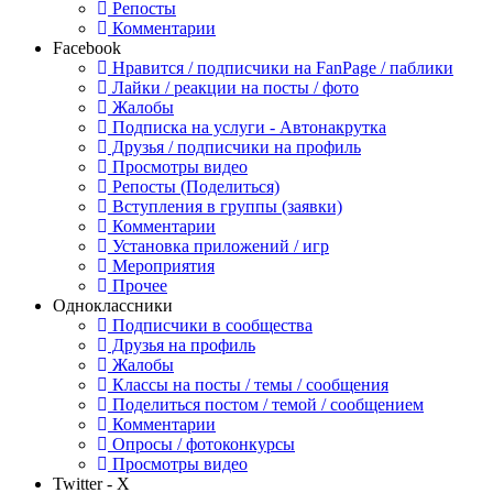
Репосты
Комментарии
Facebook
Нравится / подписчики на FanPage / паблики
Лайки / реакции на посты / фото
Жалобы
Подписка на услуги - Автонакрутка
Друзья / подписчики на профиль
Просмотры видео
Репосты (Поделиться)
Вступления в группы (заявки)
Комментарии
Установка приложений / игр
Мероприятия
Прочее
Одноклассники
Подписчики в сообщества
Друзья на профиль
Жалобы
Классы на посты / темы / сообщения
Поделиться постом / темой / сообщением
Комментарии
Опросы / фотоконкурсы
Просмотры видео
Twitter - X