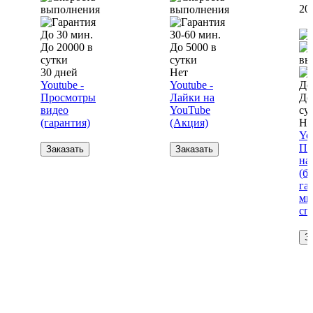
20 
До 30 мин.
30-60 мин.
До 20000 в
До 5000 в
сутки
сутки
30 дней
Нет
Youtube -
Youtube -
До
Просмотры
Лайки на
До
видео
YouTube
су
(гарантия)
(Акция)
Не
Yo
По
Заказать
Заказать
на
(бе
га
мн
сп
З