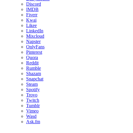
Discord
IMDB
Fiverr
Kwai
Likee
LinkedIn
Mixcloud
Napster
OnlyFans
Pinterest
Quora
Reddit
Rumble
Shazam
Snapchat
Steam
Spotify
Trovo
Twitch
Tumblr
Vimeo
Wasd
Ask.fm