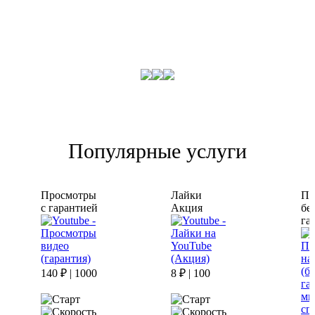
Популярные услуги
Просмотры
Лайки
По
с гарантией
Акция
бе
га
140 ₽ | 1000
8 ₽ | 100