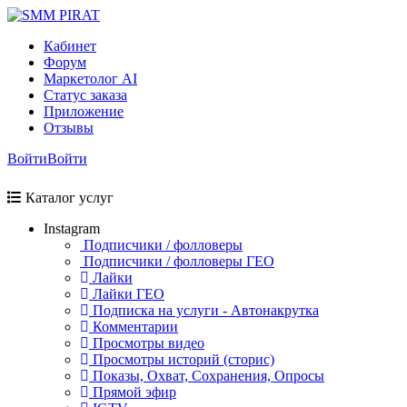
Кабинет
Форум
Маркетолог AI
Статус заказа
Приложение
Отзывы
Войти
Войти
Каталог услуг
Instagram
Подписчики / фолловеры
Подписчики / фолловеры ГЕО
Лайки
Лайки ГЕО
Подписка на услуги - Автонакрутка
Комментарии
Просмотры видео
Просмотры историй (сторис)
Показы, Охват, Сохранения, Опросы
Прямой эфир