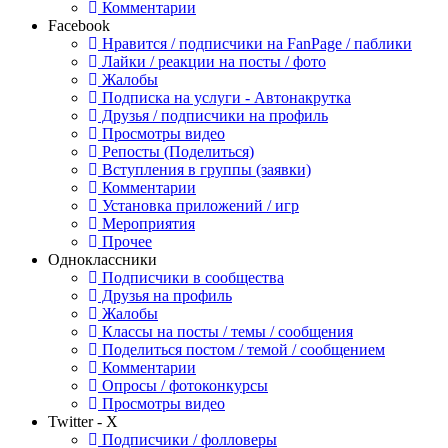
Комментарии
Facebook
Нравится / подписчики на FanPage / паблики
Лайки / реакции на посты / фото
Жалобы
Подписка на услуги - Автонакрутка
Друзья / подписчики на профиль
Просмотры видео
Репосты (Поделиться)
Вступления в группы (заявки)
Комментарии
Установка приложений / игр
Мероприятия
Прочее
Одноклассники
Подписчики в сообщества
Друзья на профиль
Жалобы
Классы на посты / темы / сообщения
Поделиться постом / темой / сообщением
Комментарии
Опросы / фотоконкурсы
Просмотры видео
Twitter - X
Подписчики / фолловеры