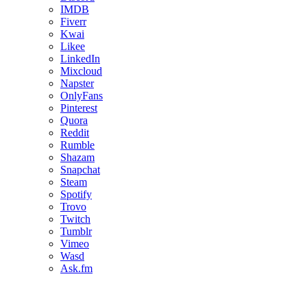
IMDB
Fiverr
Kwai
Likee
LinkedIn
Mixcloud
Napster
OnlyFans
Pinterest
Quora
Reddit
Rumble
Shazam
Snapchat
Steam
Spotify
Trovo
Twitch
Tumblr
Vimeo
Wasd
Ask.fm