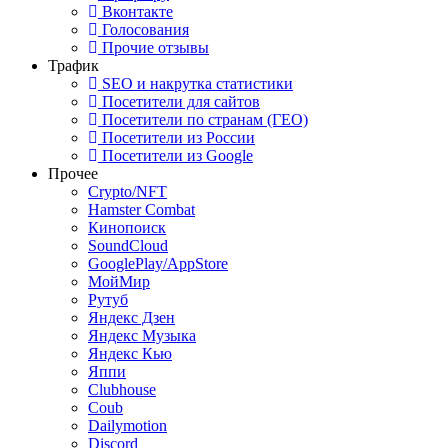
Вконтакте
Голосования
Прочие отзывы
Трафик
SEO и накрутка статистики
Посетители для сайтов
Посетители по странам (ГЕО)
Посетители из России
Посетители из Google
Прочее
Crypto/NFT
Hamster Combat
Кинопоиск
SoundCloud
GooglePlay/AppStore
МойМир
Рутуб
Яндекс Дзен
Яндекс Музыка
Яндекс Кью
Яппи
Clubhouse
Coub
Dailymotion
Discord