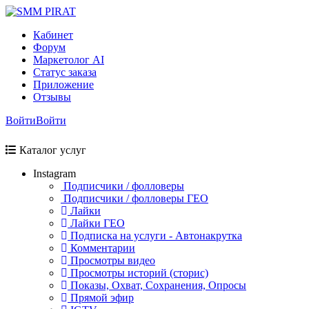
Кабинет
Форум
Маркетолог AI
Статус заказа
Приложение
Отзывы
Войти
Войти
Каталог услуг
Instagram
Подписчики / фолловеры
Подписчики / фолловеры ГЕО
Лайки
Лайки ГЕО
Подписка на услуги - Автонакрутка
Комментарии
Просмотры видео
Просмотры историй (сторис)
Показы, Охват, Сохранения, Опросы
Прямой эфир