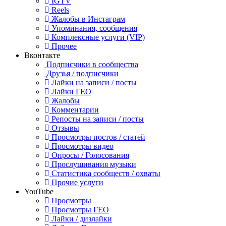
IGTV
Reels
Жалобы в Инстаграм
Упоминания, сообщения
Комплексные услуги (VIP)
Прочее
Вконтакте
Подписчики в сообщества
Друзья / подписчики
Лайки на записи / посты
Лайки ГЕО
Жалобы
Комментарии
Репосты на записи / посты
Отзывы
Просмотры постов / статей
Просмотры видео
Опросы / Голосования
Прослушивания музыки
Статистика сообществ / охваты
Прочие услуги
YouTube
Просмотры
Просмотры ГЕО
Лайки / дизлайки