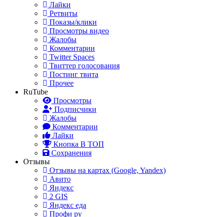
Лайки
Ретвиты
Показы/клики
Просмотры видео
Жалобы
Комментарии
Twitter Spaces
Твиттер голосования
Постинг твита
Прочее
RuTube
Просмотры
Подписчики
Жалобы
Комментарии
Лайки
Кнопка В ТОП
Сохранения
Отзывы
Отзывы на картах (Google, Yandex)
Авито
Яндекс
2 GIS
Яндекс еда
Профи ру