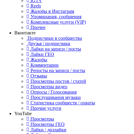
IGTV
Reels
Жалобы в Инстаграм
Упоминания, сообщения
Комплексные услуги (VIP)
Прочее
Вконтакте
Подписчики в сообщества
Друзья / подписчики
Лайки на записи / посты
Лайки ГЕО
Жалобы
Комментарии
Репосты на записи / посты
Отзывы
Просмотры постов / статей
Просмотры видео
Опросы / Голосования
Прослушивания музыки
Статистика сообществ / охваты
Прочие услуги
YouTube
Просмотры
Просмотры ГЕО
Лайки / дизлайки