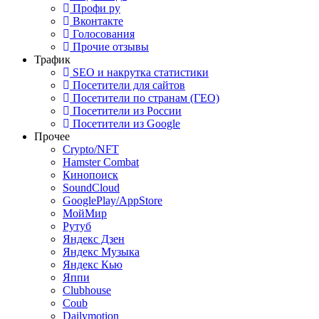
Профи ру
Вконтакте
Голосования
Прочие отзывы
Трафик
SEO и накрутка статистики
Посетители для сайтов
Посетители по странам (ГЕО)
Посетители из России
Посетители из Google
Прочее
Crypto/NFT
Hamster Combat
Кинопоиск
SoundCloud
GooglePlay/AppStore
МойМир
Рутуб
Яндекс Дзен
Яндекс Музыка
Яндекс Кью
Яппи
Clubhouse
Coub
Dailymotion