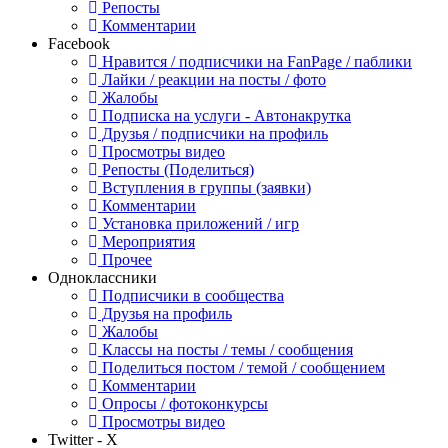
Репосты
Комментарии
Facebook
Нравится / подписчики на FanPage / паблики
Лайки / реакции на посты / фото
Жалобы
Подписка на услуги - Автонакрутка
Друзья / подписчики на профиль
Просмотры видео
Репосты (Поделиться)
Вступления в группы (заявки)
Комментарии
Установка приложений / игр
Мероприятия
Прочее
Одноклассники
Подписчики в сообщества
Друзья на профиль
Жалобы
Классы на посты / темы / сообщения
Поделиться постом / темой / сообщением
Комментарии
Опросы / фотоконкурсы
Просмотры видео
Twitter - X