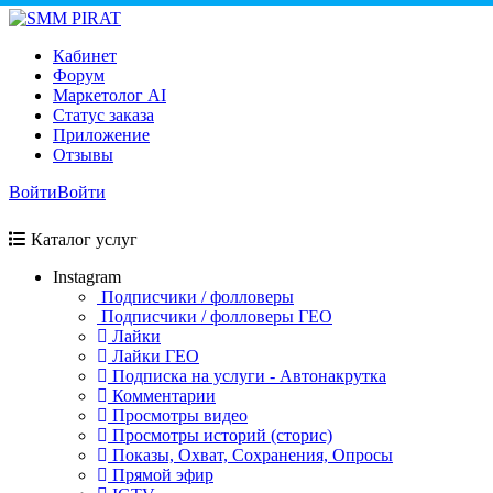
Кабинет
Форум
Маркетолог AI
Статус заказа
Приложение
Отзывы
Войти
Войти
Каталог услуг
Instagram
Подписчики / фолловеры
Подписчики / фолловеры ГЕО
Лайки
Лайки ГЕО
Подписка на услуги - Автонакрутка
Комментарии
Просмотры видео
Просмотры историй (сторис)
Показы, Охват, Сохранения, Опросы
Прямой эфир