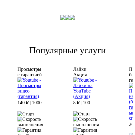
Популярные услуги
Просмотры
Лайки
По
с гарантией
Акция
бе
га
140 ₽ | 1000
8 ₽ | 100
20 