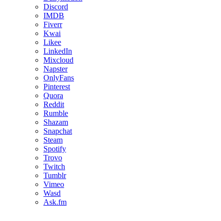
Discord
IMDB
Fiverr
Kwai
Likee
LinkedIn
Mixcloud
Napster
OnlyFans
Pinterest
Quora
Reddit
Rumble
Shazam
Snapchat
Steam
Spotify
Trovo
Twitch
Tumblr
Vimeo
Wasd
Ask.fm