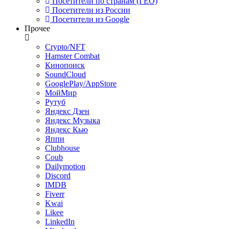
Посетители по странам (ГЕО)
Посетители из России
Посетители из Google
Прочее
Crypto/NFT
Hamster Combat
Кинопоиск
SoundCloud
GooglePlay/AppStore
МойМир
Рутуб
Яндекс Дзен
Яндекс Музыка
Яндекс Кью
Яппи
Clubhouse
Coub
Dailymotion
Discord
IMDB
Fiverr
Kwai
Likee
LinkedIn