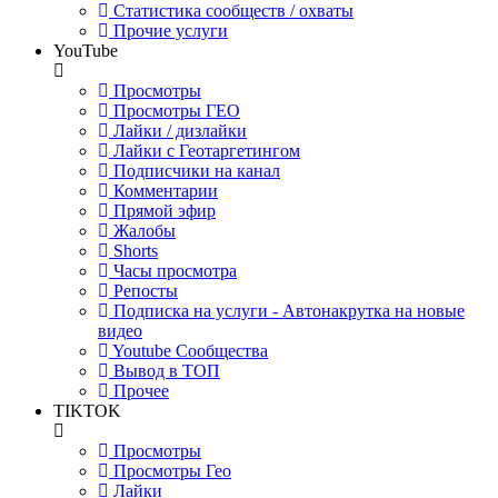
Статистика сообществ / охваты
Прочие услуги
YouTube
Просмотры
Просмотры ГЕО
Лайки / дизлайки
Лайки с Геотаргетингом
Подписчики на канал
Комментарии
Прямой эфир
Жалобы
Shorts
Часы просмотра
Репосты
Подписка на услуги - Автонакрутка на новые
видео
Youtube Сообщества
Вывод в ТОП
Прочее
TIKTOK
Просмотры
Просмотры Гео
Лайки