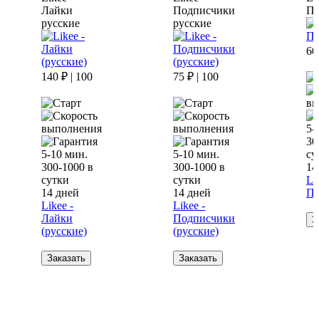
Лайки
Подписчики
Пр
русские
русские
60
140 ₽ | 100
75 ₽ | 100
5-
30
5-10 мин.
5-10 мин.
су
300-1000 в
300-1000 в
14
сутки
сутки
Li
14 дней
14 дней
Пр
Likee -
Likee -
Лайки
Подписчики
З
(русские)
(русские)
Заказать
Заказать