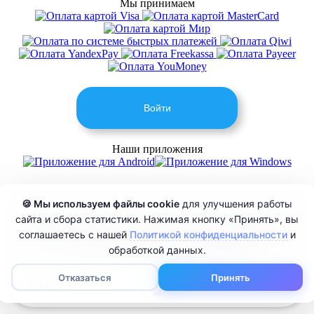
Мы принимаем
Войти
Наши приложения
🍪 Мы используем файлы cookie
для улучшения работы
Накрутка* - в целях соответствия запросам пользователей на сайте используются термины
сайта и сбора статистики. Нажимая кнопку «Принять», вы
«накрутка», «накрутить». Под этими терминами понимаются услуги по
комплексному
соглашаетесь с нашей
Политикой конфиденциальности
и
продвижению и созданию социального сигнала
для помощи в продвижении в интернете.
Юридическое толкование услуг приведено в
Публичной оферте
.
обработкой данных.
0
Отказаться
Принять
© 2026 СММ ПИРАТ
сервис онлайн накрутки