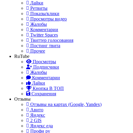
Лайки
Ретвиты
Показы/клики
Просмотры видео
Жалобы
Комментарии
Twitter Spaces
Твиттер голосования
Постинг твита
Прочее
RuTube
Просмотры
Подписчики
Жалобы
Комментарии
Лайки
Кнопка В ТОП
Сохранения
Отзывы
Отзывы на картах (Google, Yandex)
Авито
Яндекс
2 GIS
Яндекс еда
Профи ру