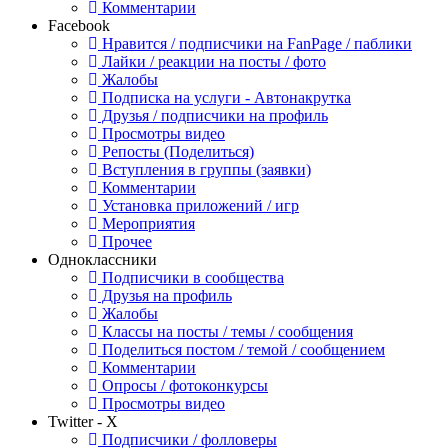
Комментарии
Facebook
Нравится / подписчики на FanPage / паблики
Лайки / реакции на посты / фото
Жалобы
Подписка на услуги - Автонакрутка
Друзья / подписчики на профиль
Просмотры видео
Репосты (Поделиться)
Вступления в группы (заявки)
Комментарии
Установка приложений / игр
Мероприятия
Прочее
Одноклассники
Подписчики в сообщества
Друзья на профиль
Жалобы
Классы на посты / темы / сообщения
Поделиться постом / темой / сообщением
Комментарии
Опросы / фотоконкурсы
Просмотры видео
Twitter - X
Подписчики / фолловеры