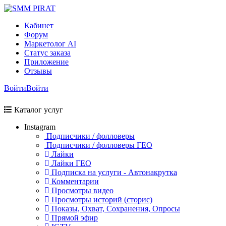
Кабинет
Форум
Маркетолог AI
Статус заказа
Приложение
Отзывы
Войти
Войти
Каталог услуг
Instagram
Подписчики / фолловеры
Подписчики / фолловеры ГЕО
Лайки
Лайки ГЕО
Подписка на услуги - Автонакрутка
Комментарии
Просмотры видео
Просмотры историй (сторис)
Показы, Охват, Сохранения, Опросы
Прямой эфир