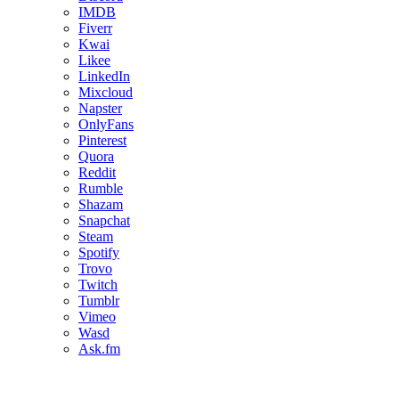
IMDB
Fiverr
Kwai
Likee
LinkedIn
Mixcloud
Napster
OnlyFans
Pinterest
Quora
Reddit
Rumble
Shazam
Snapchat
Steam
Spotify
Trovo
Twitch
Tumblr
Vimeo
Wasd
Ask.fm