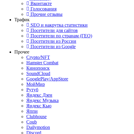
Вконтакте
Голосования
Прочие отзывы
Трафик
SEO и накрутка статистики
Посетители для сайтов
Посетители по странам (ГЕО)
Посетители из России
Посетители из Google
Прочее
Crypto/NFT
Hamster Combat
Кинопоиск
SoundCloud
GooglePlay/AppStore
МойМир
Рутуб
Яндекс Дзен
Яндекс Музыка
Яндекс Кью
Яппи
Clubhouse
Coub
Dailymotion
Discord