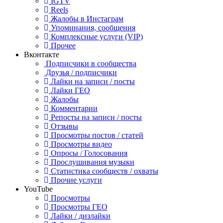
IGTV
Reels
Жалобы в Инстаграм
Упоминания, сообщения
Комплексные услуги (VIP)
Прочее
Вконтакте
Подписчики в сообщества
Друзья / подписчики
Лайки на записи / посты
Лайки ГЕО
Жалобы
Комментарии
Репосты на записи / посты
Отзывы
Просмотры постов / статей
Просмотры видео
Опросы / Голосования
Прослушивания музыки
Статистика сообществ / охваты
Прочие услуги
YouTube
Просмотры
Просмотры ГЕО
Лайки / дизлайки