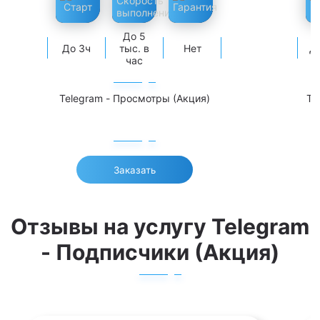
До 5
До 3ч
тыс. в
Нет
Д
час
Telegram - Просмотры (Акция)
Te
Заказать
Отзывы на услугу Telegram
- Подписчики (Акция)