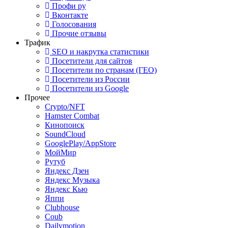
Профи ру
Вконтакте
Голосования
Прочие отзывы
Трафик
SEO и накрутка статистики
Посетители для сайтов
Посетители по странам (ГЕО)
Посетители из России
Посетители из Google
Прочее
Crypto/NFT
Hamster Combat
Кинопоиск
SoundCloud
GooglePlay/AppStore
МойМир
Рутуб
Яндекс Дзен
Яндекс Музыка
Яндекс Кью
Яппи
Clubhouse
Coub
Dailymotion