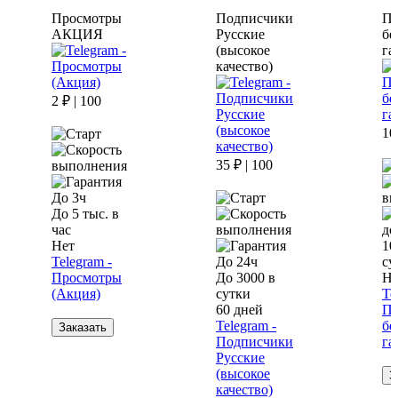
Просмотры
Подписчики
По
АКЦИЯ
Русские
бе
(высокое
га
качество)
2 ₽ | 100
10
35 ₽ | 100
До 3ч
До 5 тыс. в
час
до
Нет
10
Telegram -
До 24ч
су
Просмотры
До 3000 в
Не
(Акция)
сутки
Te
60 дней
По
Telegram -
бе
Заказать
Подписчики
га
Русские
(высокое
З
качество)