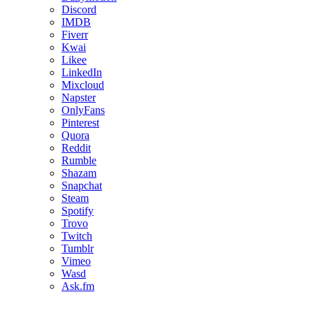
Discord
IMDB
Fiverr
Kwai
Likee
LinkedIn
Mixcloud
Napster
OnlyFans
Pinterest
Quora
Reddit
Rumble
Shazam
Snapchat
Steam
Spotify
Trovo
Twitch
Tumblr
Vimeo
Wasd
Ask.fm