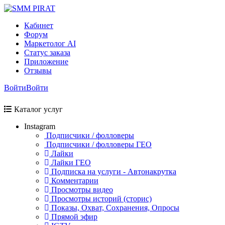
Кабинет
Форум
Маркетолог AI
Статус заказа
Приложение
Отзывы
Войти
Войти
Каталог услуг
Instagram
Подписчики / фолловеры
Подписчики / фолловеры ГЕО
Лайки
Лайки ГЕО
Подписка на услуги - Автонакрутка
Комментарии
Просмотры видео
Просмотры историй (сторис)
Показы, Охват, Сохранения, Опросы
Прямой эфир