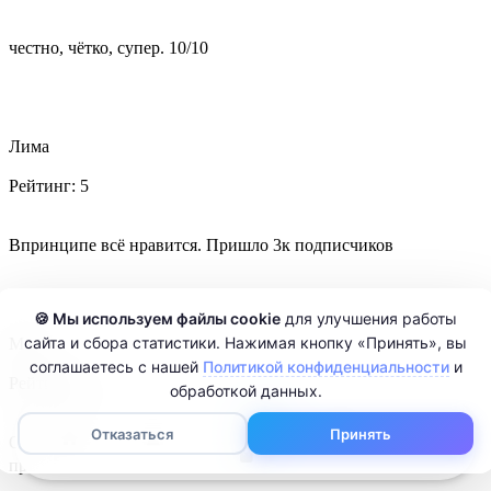
честно, чётко, супер. 10/10
Лима
Рейтинг:
5
Впринципе всё нравится. Пришло 3к подписчиков
🍪 Мы используем файлы cookie
для улучшения работы
сайта и сбора статистики. Нажимая кнопку «Принять», вы
Мая
соглашаетесь с нашей
Политикой конфиденциальности
и
Рейтинг:
5
обработкой данных.
0
Отказаться
Принять
Обожаю вас сайт если честно, накрутил я значит 2к но
пришло побольше. спасибо огромное!!!❤️