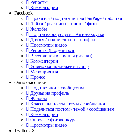
Репосты
Комментарии
Facebook
Нравится / подписчики на FanPage / паблики
Лайки / реакции на посты / фото
Жалобы
Подписка на услуги - Автонакрутка
Друзья / подписчики на профиль
Просмотры видео
Репосты (Поделиться)
Вступления в группы (заявки)
Комментарии
Установка приложений / игр
Мероприятия
Прочее
Одноклассники
Подписчики в сообщества
Друзья на профиль
Жалобы
Классы на посты / темы / сообщения
Поделиться постом / темой / сообщением
Комментарии
Опросы / фотоконкурсы
Просмотры видео
Twitter - X