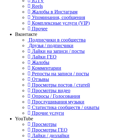
IGTV
Reels
Жалобы в Инстаграм
Упоминания, сообщения
Комплексные услуги (VIP)
Прочее
Вконтакте
Подписчики в сообщества
Друзья / подписчики
Лайки на записи / посты
Лайки ГЕО
Жалобы
Комментарии
Репосты на записи / посты
Отзывы
Просмотры постов / статей
Просмотры видео
Опросы / Голосования
Прослушивания музыки
Статистика сообществ / охваты
Прочие услуги
YouTube
Просмотры
Просмотры ГЕО
Лайки / дизлайки