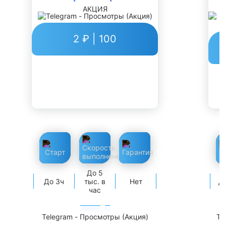
АКЦИЯ
Р
2 ₽ | 100
До 5
До 3ч
тыс. в
Нет
Д
час
Telegram - Просмотры (Акция)
Te